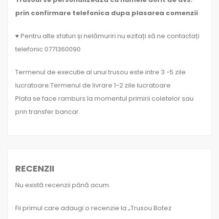
prin confirmare telefonica dupa plasarea comenzii
♥ Pentru alte sfaturi și nelămuriri nu ezitați să ne contactați
telefonic 0771360090
Termenul de executie al unui trusou este intre 3 -5 zile
lucratoare.Termenul de livrare 1-2 zile lucratoare
Plata se face ramburs la momentul primirii coletelor sau
prin transfer bancar.
RECENZII
Nu există recenzii până acum.
Fii primul care adaugi o recenzie la „Trusou Botez