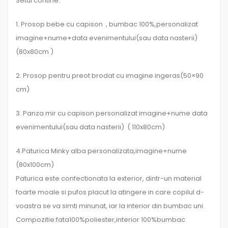
Setul contine:
1. Prosop bebe cu capison , bumbac 100%,personalizat
imagine+nume+data evenimentului(sau data nasterii)
(80x80cm )
2. Prosop pentru preot brodat cu imagine ingeras(50×90
cm)
3. Panza mir cu capison personalizat imagine+nume data
evenimentului(sau data nasterii) ( 110x80cm)
4.Paturica Minky alba personalizata,imagine+nume
(80x100cm)
Paturica este confectionata la exterior, dintr-un material
foarte moale si pufos placut la atingere in care copilul d-
voastra se va simti minunat, iar la interior din bumbac uni.
Compozitie:fata100%poliester,interior 100%bumbac