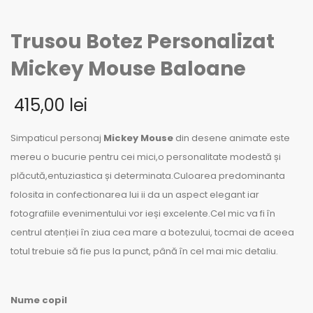
Trusou Botez Personalizat
Mickey Mouse Baloane
415,00
lei
Simpaticul personaj
Mickey Mouse
din desene animate este
mereu o bucurie pentru cei mici,o personalitate modestă și
plăcută,entuziastica și determinata.Culoarea predominanta
folosita in confectionarea lui ii da un aspect elegant iar
fotografiile evenimentului vor ieși excelente.Cel mic va fi în
centrul atenției în ziua cea mare a botezului, tocmai de aceea
totul trebuie să fie pus la punct, până în cel mai mic detaliu.
Nume copil