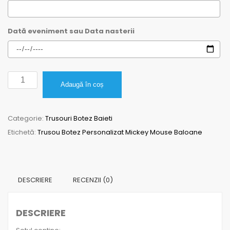
Dată eveniment sau Data nasterii
Cantitate
Adaugă în coș
Trusou
Botez
Categorie:
Trusouri Botez Baieti
Personalizat
Etichetă:
Trusou Botez Personalizat Mickey Mouse Baloane
Mickey
Mouse
Baloane
DESCRIERE
RECENZII (0)
DESCRIERE