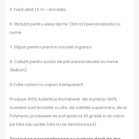
5. Fașă albă 1,5 m – brodata
6. Sticluță pentru uleiul de mir (100 ml) personalizata cu
nume
7. Săpun pentru preot in saculet organza
8. Cutiuță pentru șuvița de păr personalizata cu nume
(8x8cm)
9.Cutie carton cu capac transparent
Produse 100% Autentice Romanesti din bumbac 100%.
Acestea sunt brodate cu ata de calitate superioara, de la
Polyneon, produsele se pot spala la 30 grade si se calca
pe fata sau spate (ata nu se decoloreaza).
Trusoul se personalizeaza cu numele dorit de dvs.