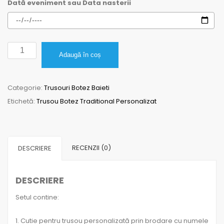
Dată eveniment sau Data nasterii
Cantitate
Adaugă în coș
Trusou
Botez
Categorie:
Trusouri Botez Baieti
pentru
Etichetă:
Trusou Botez Traditional Personalizat
baieti
Traditional
Personalizat
RECENZII (0)
DESCRIERE
DESCRIERE
Setul contine:
1. Cutie pentru trusou personalizată prin brodare cu numele