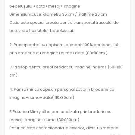
bebelușului +data+mesaj+ imagine
Dimensiuni cutie: diametru 35 cm / înălțime 20 cm
Cutia este special creata pentru transportul trusoului de
botez si a hainutelor bebelusului.
2. Prosop bebe cu capison , bumbac 100%,personalizat
prin broderie cu imagine+nume+data (80x80cm )
3. Prosop pentru preot brodat cu imagine Ingeras (50×100
cm)
4. Panza mir cu capison personalizat prin broderie cu
imagine+nume+data( 110x80cm)
5.Paturica Minky alba personalizata prin broderie cu
mesaj+ imagine+nume (80x100cm)
Paturica este confectionata la exterior, dintr-un material