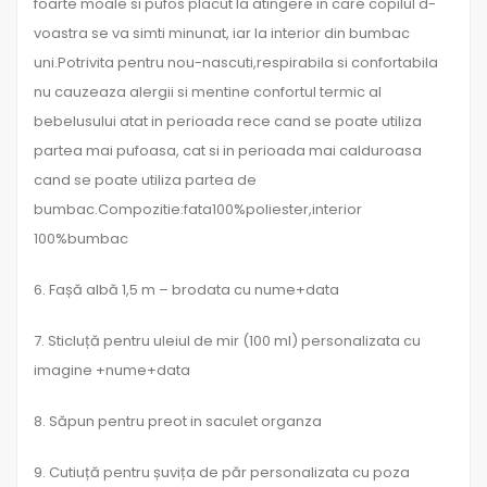
foarte moale si pufos placut la atingere in care copilul d-
voastra se va simti minunat, iar la interior din bumbac
uni.Potrivita pentru nou-nascuti,respirabila si confortabila
nu cauzeaza alergii si mentine confortul termic al
bebelusului atat in perioada rece cand se poate utiliza
partea mai pufoasa, cat si in perioada mai calduroasa
cand se poate utiliza partea de
bumbac.Compozitie:fata100%poliester,interior
100%bumbac
6. Fașă albă 1,5 m – brodata cu nume+data
7. Sticluță pentru uleiul de mir (100 ml) personalizata cu
imagine +nume+data
8. Săpun pentru preot in saculet organza
9. Cutiuță pentru șuvița de păr personalizata cu poza