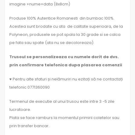
imagine +nume+data (8x8cm)
Produse 100% Autentice Romanesti din bumbac 100%.
Acestea sunt brodate cu ata de calitate superioara, de la
Polyneon, produsele se pot spala la 30 grade si se calca
pe fata sau spate (ata nu se decoloreaza).
Trusoul se personalizeaza cu numele dorit de dvs.
prin confirmare telefonica dupa plasarea comenzii
♥ Pentru alte sfaturi și nelămuriri nu ezitați să ne contactați
telefonic 0771360090
Termenul de executie al unui trusou este intre 3 -5 zile
lucratoare.
Plata se face ramburs la momentul primirii coletelor sau
prin transfer bancar.