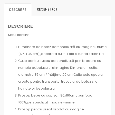
Cutie
RECENZII (0)
DESCRIERE
Trusou
Fluturasi
DESCRIERE
Lila
Setul contine:
Lumânare de botez personalizată cu imagine+nume
(6.5 x 35 cm),,decorata cu tiull alb si funda saten lila
Cutie pentru trusou personalizată prin brodare cu
numele bebelușului si imagine Dimensiuni cutie:
diametru 35 cm / înălțime 20 cm.Cutia este special
creata pentru transportul trusoului de botez si a
hainutelor bebelusului.
Prosop bebe cu capison 80x80cm , bumbac
100%,personalizat imagine+nume
Prosop pentru preot brodat cu imagine