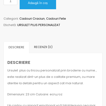
Adaugă în coș
Ursulet
de
Categorii:
Cadouri Craciun
,
Cadouri Fete
Plus
Etichetă:
URSULET PLUS PERSONALIZAT
Personalizat
RECENZII (0)
DESCRIERE
DESCRIERE
Ursulet plus cu tricou personalizat prin broderie cu nume ,
este realizat dint-un plus de o calitate premium, cu mare
atentie la detalii pentru un aspect cat mai natural.
Dimensiuni: 23 cm Culoare: ecru,roz
Un cadou cu impact emoțional va fi întotdeauna cea mai