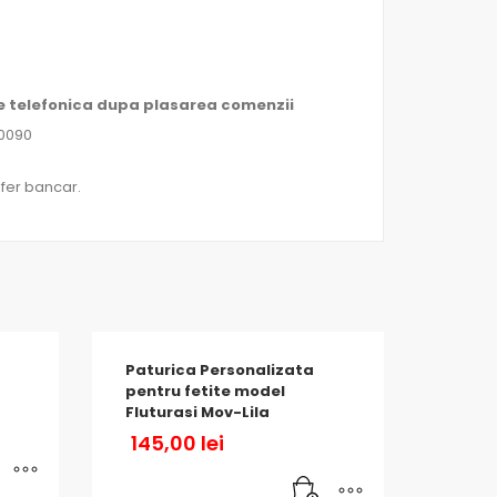
re telefonica dupa plasarea comenzii
60090
sfer bancar.
Paturica Personalizata
pentru fetite model
Fluturasi Mov-Lila
145,00
lei