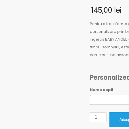
145,00
lei
Pentru a transforma 
personalizare prin br
ingeras BABY ANGEL Pa
timpul somnului, este 
carucior si balansoar
Personalize
Nume copil
Cantitate
Adaug
Paturica