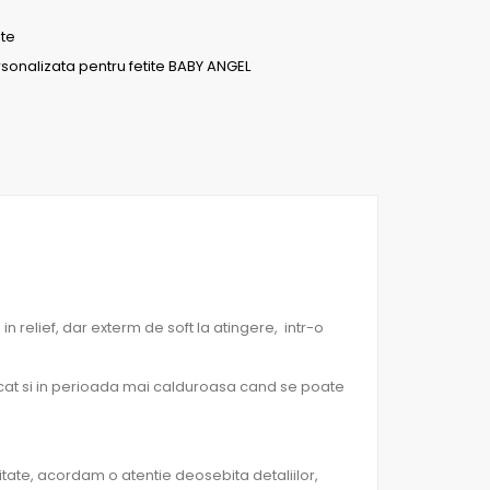
ete
rsonalizata pentru fetite BABY ANGEL
n relief, dar exterm de soft la atingere, intr-o
 cat si in perioada mai calduroasa cand se poate
litate, acordam o atentie deosebita detaliilor,