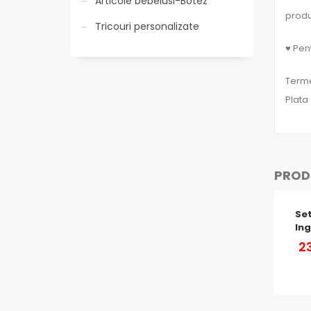
Articole bebelusi-Botez
produ
Tricouri personalizate
♥ Pent
Termen
Plata
PRODU
Set
In
2