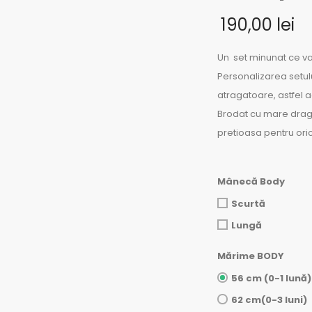
190,00
lei
Un set minunat ce va
Personalizarea setului
atragatoare, astfel 
Brodat cu mare drag
pretioasa pentru ori
Mânecă Body
Scurtă
Lungă
Mărime BODY
56 cm (0-1 lună)
62 cm(0-3 luni)