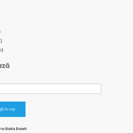
)
)
i)
ază
ă în coș
ma Baita Baieti