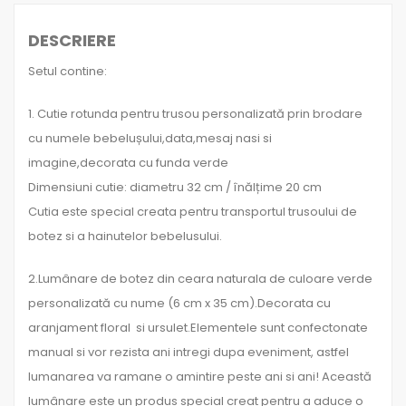
DESCRIERE
Setul contine:
1. Cutie rotunda pentru trusou personalizată prin brodare
cu numele bebelușului,data,mesaj nasi si
imagine,decorata cu funda verde
Dimensiuni cutie: diametru 32 cm / înălțime 20 cm
Cutia este special creata pentru transportul trusoului de
botez si a hainutelor bebelusului.
2.Lumânare de botez din ceara naturala de culoare verde
personalizată cu nume (6 cm x 35 cm).Decorata cu
aranjament floral si ursulet.Elementele sunt confectonate
manual si vor rezista ani intregi dupa eveniment, astfel
lumanarea va ramane o amintire peste ani si ani! Această
lumânare este un produs special creat pentru a aduce o