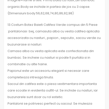
imagine+nume si text Prima baita cu nasii.,din bumbac
organic.Body se inchide in partea de jos cu 3 capse.
(Dimensiuni body:56,62,68,74,80,86,92,98)
13.Costum Botez Baieti Catifea Verde compus din 5 Piese
:pantalonasi bej, camasuta alba cu vesta catifea aplicata
accesorizata cu nasturi , papion , sepcuta , sacou verde cu
buzunarase si nasturi.
Camasa alba cu vesta aplicata este confectionata din
bumbac. Se incheie cu nasturi si poate fi purtata si in
combinatie cu alte haine.
Papionul este un accesoriu elegant si necesar care
completeaza intreaga tinuta.
Sacoul din catifea este o piesa vestimentara importanta
care scoate in evidenta outfit-ul. Se inchide cu nasturi, iar
buzunarele sunt doar cu rol estetic.
Pantalonii se potrivesc perfect cu sacoul. Se muleaza