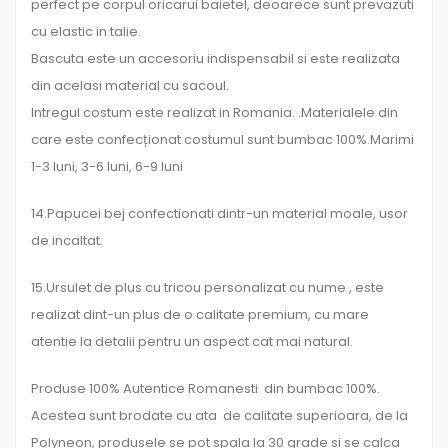
perfect pe corpul oricarui baietel, deoarece sunt prevazuti
cu elastic in talie.
Bascuta este un accesoriu indispensabil si este realizata
din acelasi material cu sacoul.
Intregul costum este realizat in Romania. .Materialele din
care este confecționat costumul sunt bumbac 100%.Marimi
1-3 luni, 3-6 luni, 6-9 luni
14.Papucei bej confectionati dintr-un material moale, usor
de incaltat.
15.Ursulet de plus cu tricou personalizat cu nume , este
realizat dint-un plus de o calitate premium, cu mare
atentie la detalii pentru un aspect cat mai natural.
Produse 100% Autentice Romanesti din bumbac 100%.
Acestea sunt brodate cu ata de calitate superioara, de la
Polyneon, produsele se pot spala la 30 grade si se calca