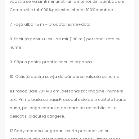
voastra se va simti minunat, iar la interior din bumbac uni.
Compozitie:fata100%poliester,interior 100%bumbac
7. Fașă albă 1,5 m – brodata nume+data
8. Sticluță pentru uleiul de mir (100 ml) personalizata cu
nume
9. Săpun pentru preot in saculet organza
10. Cutiuță pentru șuvița de păr personalizata cu nume
11.Prosop Baie 70×140 cm ,personalizat imagine+nume si
text Prima baita cu nasii.Prosopul este de o calitate foarte
buna, pe langa capacitatea mare de absorbtie, este
delicat si placut la atingere.
12.Body maneca lunga sau scurta personalizat cu