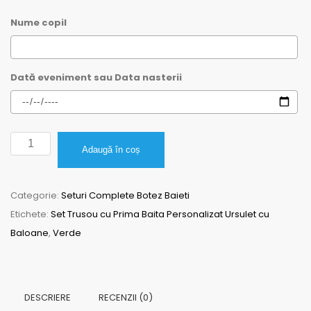
Nume copil
Dată eveniment sau Data nasterii
Cantitate
Adaugă în coș
Set
Trusou
Categorie:
Seturi Complete Botez Baieti
cu
Etichete:
Set Trusou cu Prima Baita Personalizat Ursulet cu
Prima
Baloane
,
Verde
Baita
Personalizat
Ursulet
cu
DESCRIERE
RECENZII (0)
Baloane,verde