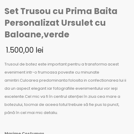
Set Trusou cu Prima Baita
Personalizat Ursulet cu
Baloane,verde
1.500,00
lei
Trusoul de botez este important pentru a transforma acest
eveniment intr-o frumoasa poveste cu minunate
amintiri.Culoarea predominanta folosita in confectionarea lui ii
da un aspect elegant iar fotografiile evenimentului vor ieși
excelente.Cel mic va fi în centrul atenției în ziua cea mare a
botezului, tocmai de aceea totul trebuie să fie pus la punct,
până în cel mai mic detaliu.
Marime Costumas