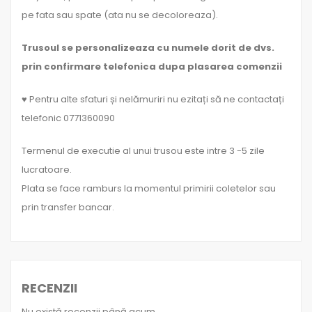
pe fata sau spate (ata nu se decoloreaza).
Trusoul se personalizeaza cu numele dorit de dvs.
prin confirmare telefonica dupa plasarea comenzii
♥ Pentru alte sfaturi și nelămuriri nu ezitați să ne contactați
telefonic 0771360090
Termenul de executie al unui trusou este intre 3 -5 zile
lucratoare.
Plata se face ramburs la momentul primirii coletelor sau
prin transfer bancar.
RECENZII
Nu există recenzii până acum.