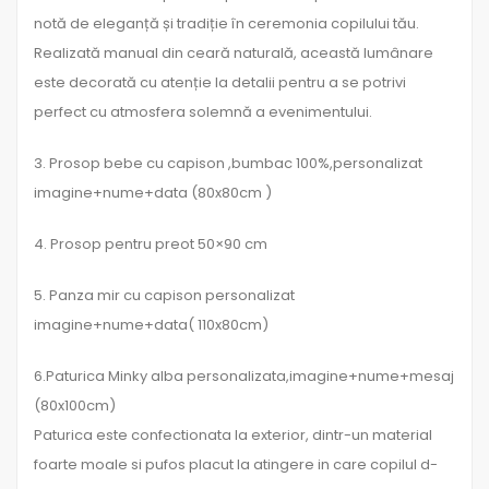
notă de eleganță și tradiție în ceremonia copilului tău.
Realizată manual din ceară naturală, această lumânare
este decorată cu atenție la detalii pentru a se potrivi
perfect cu atmosfera solemnă a evenimentului.
3. Prosop bebe cu capison ,bumbac 100%,personalizat
imagine+nume+data (80x80cm )
4. Prosop pentru preot 50×90 cm
5. Panza mir cu capison personalizat
imagine+nume+data( 110x80cm)
6.Paturica Minky alba personalizata,imagine+nume+mesaj
(80x100cm)
Paturica este confectionata la exterior, dintr-un material
foarte moale si pufos placut la atingere in care copilul d-