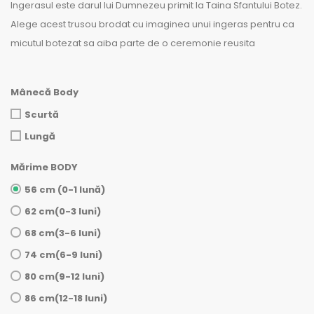
Ingerasul este darul lui Dumnezeu primit la Taina Sfantului Botez.
Alege acest trusou brodat cu imaginea unui ingeras pentru ca
micutul botezat sa aiba parte de o ceremonie reusita
Mânecă Body
Scurtă
Lungă
Mărime BODY
56 cm (0-1 lună)
62 cm(0-3 luni)
68 cm(3-6 luni)
74 cm(6-9 luni)
80 cm(9-12 luni)
86 cm(12-18 luni)