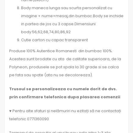
Body maneca lunga sau scurta personalizat cu
imagine + nume+mesaj,din bumbac.Body se inchide
in partea de jos cu 3 capse.Dimensiuni
body:56,62,68,74,80,86,92
Cutie carton cu capac transparent
Produse 100% Autentice Romanesti din bumbac 100%.
Acestea sunt brodate cu ata de calitate superioara, de la
Polyneon, produsele se pot spala la 30 grade si se calca
pe fata sau spate (ata nu se decoloreaza).
Trusoul se personalizeaza cu numele dorit de dvs.
prin confirmare telefonica dupa plasarea comenzii
♥ Pentru alte sfaturi și nelămuriri nu ezitați să ne contactați
telefonic 0771360090
Termenul de executie al unui trusou este intre 1-3 zile