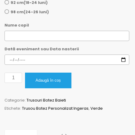
92 cm(18-24 luni)
98 cm(24-26 luni)
Nume copil
Dată eveniment sau Data nasterii
Cantitate
Adaugă în coș
Trusou
Botez
Categorie:
Trusouri Botez Baieti
Personalizat
Etichete:
Trusou Botez Personalizat Ingeras
,
Verde
Ingeras,verde