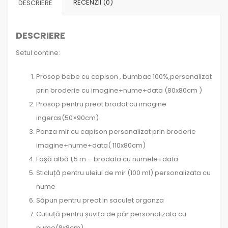
RECENZII (0)
DESCRIERE
DESCRIERE
Setul contine:
Prosop bebe cu capison , bumbac 100%,personalizat
prin broderie cu imagine+nume+data (80x80cm )
Prosop pentru preot brodat cu imagine
ingeras(50×90cm)
Panza mir cu capison personalizat prin broderie
imagine+nume+data( 110x80cm)
Fașă albă 1,5 m – brodata cu numele+data
Sticluță pentru uleiul de mir (100 ml) personalizata cu
nume
Săpun pentru preot in saculet organza
Cutiuță pentru șuvița de păr personalizata cu
nume(8x8cm)